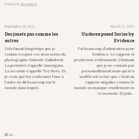
Posted in
Recentrer
September 14, 2021
March 21, 2022
Des jouets pas comme les
Underexposed Series by
autres
Evidence
Cela faisait longtemps que je
J'ai beaucoup d'admiration pour
voulais évoquer ces deux séries du
Evidence. Le rappeur et
photographe Gabriele Galimberti.
producteur évidemment. L'humain
La première s'appelle Ameriguns.
que je ne connais pas
La seconde s'appelle Toy Story. Et
personnellement mais qui m'a
je crois que les confronter l'une à
soufflé sur scène que c'était un
l'autre en dit beaucoup sur le
rappeur singulier comme le
monde dans lequel…
monde en manque cruellement en
ce moment. Et puis…
© zo.