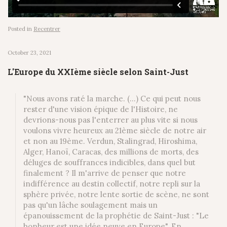
Posted in
Recentrer
October 23, 2021
L'Europe du XXIème siècle selon Saint-Just
"Nous avons raté la marche. (...) Ce qui peut nous
rester d'une vision épique de l'Histoire, ne
devrions-nous pas l'enterrer au plus vite si nous
voulons vivre heureux au 21ème siècle de notre air
et non au 19ème. Verdun, Stalingrad, Hiroshima,
Alger, Hanoï, Caracas, des millions de morts, des
déluges de souffrances indicibles, dans quel but
finalement ? Il m'arrive de penser que notre
indifférence au destin collectif, notre repli sur la
sphère privée, notre lente sortie de scène, ne sont
pas qu'un lâche soulagement mais un
épanouissement de la prophétie de Saint-Just : "Le
bonheur est une idée neuve en Europe". En