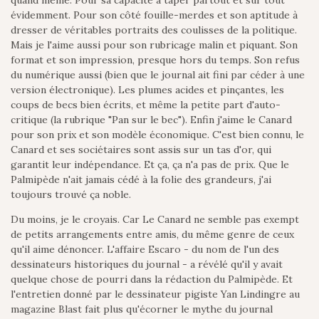
quand même. Pour sa capacité à taper partout et sur tout
évidemment. Pour son côté fouille-merdes et son aptitude à
dresser de véritables portraits des coulisses de la politique.
Mais je l'aime aussi pour son rubricage malin et piquant. Son
format et son impression, presque hors du temps. Son refus
du numérique aussi (bien que le journal ait fini par céder à une
version électronique). Les plumes acides et pinçantes, les
coups de becs bien écrits, et même la petite part d'auto-
critique (la rubrique "Pan sur le bec"). Enfin j'aime le Canard
pour son prix et son modèle économique. C'est bien connu, le
Canard et ses sociétaires sont assis sur un tas d'or, qui
garantit leur indépendance. Et ça, ça n'a pas de prix. Que le
Palmipède n'ait jamais cédé à la folie des grandeurs, j'ai
toujours trouvé ça noble.
Du moins, je le croyais. Car Le Canard ne semble pas exempt
de petits arrangements entre amis, du même genre de ceux
qu'il aime dénoncer. L'affaire Escaro - du nom de l'un des
dessinateurs historiques du journal - a révélé qu'il y avait
quelque chose de pourri dans la rédaction du Palmipède. Et
l'entretien donné par le dessinateur pigiste Yan Lindingre au
magazine Blast fait plus qu'écorner le mythe du journal