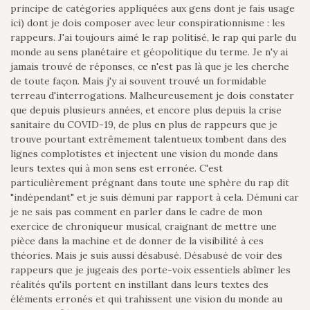
principe de catégories appliquées aux gens dont je fais usage
ici) dont je dois composer avec leur conspirationnisme : les
rappeurs. J'ai toujours aimé le rap politisé, le rap qui parle du
monde au sens planétaire et géopolitique du terme. Je n'y ai
jamais trouvé de réponses, ce n'est pas là que je les cherche
de toute façon. Mais j'y ai souvent trouvé un formidable
terreau d'interrogations. Malheureusement je dois constater
que depuis plusieurs années, et encore plus depuis la crise
sanitaire du COVID-19, de plus en plus de rappeurs que je
trouve pourtant extrêmement talentueux tombent dans des
lignes complotistes et injectent une vision du monde dans
leurs textes qui à mon sens est erronée. C'est
particulièrement prégnant dans toute une sphère du rap dit
"indépendant" et je suis démuni par rapport à cela. Démuni car
je ne sais pas comment en parler dans le cadre de mon
exercice de chroniqueur musical, craignant de mettre une
pièce dans la machine et de donner de la visibilité à ces
théories. Mais je suis aussi désabusé. Désabusé de voir des
rappeurs que je jugeais des porte-voix essentiels abîmer les
réalités qu'ils portent en instillant dans leurs textes des
éléments erronés et qui trahissent une vision du monde au