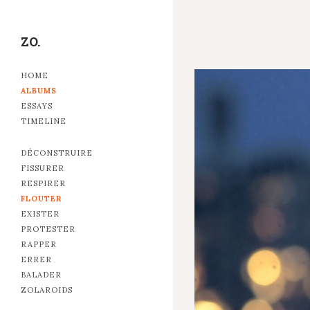
ZO.
HOME
ALBUMS
ESSAYS
TIMELINE
DÉCONSTRUIRE
FISSURER
RESPIRER
FLOUTER
EXISTER
PROTESTER
RAPPER
ERRER
BALADER
ZOLAROIDS