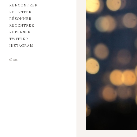
RENCONTRER
RETENTER
RÉSONNER
RECENTRER
REPENSER
TWITTER
INSTAGRAM
© zo.