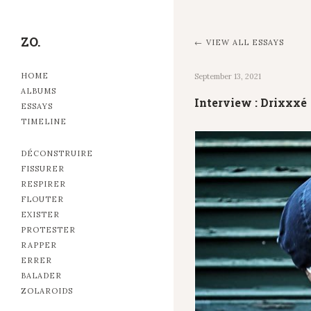
ZO.
VIEW ALL ESSAYS
HOME
September 13, 2021
ALBUMS
Interview : Drixxxé
ESSAYS
TIMELINE
DÉCONSTRUIRE
FISSURER
RESPIRER
FLOUTER
EXISTER
PROTESTER
RAPPER
ERRER
BALADER
ZOLAROIDS