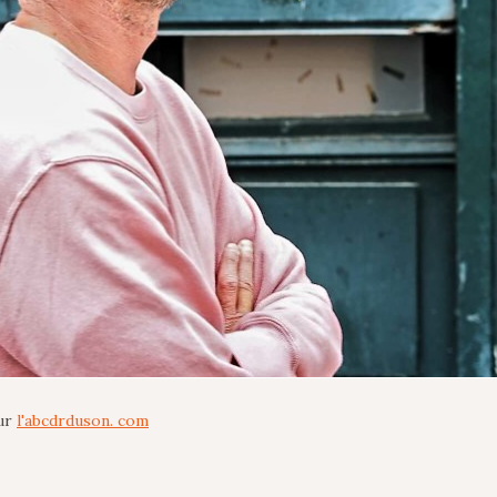
our
l'abcdrduson. com