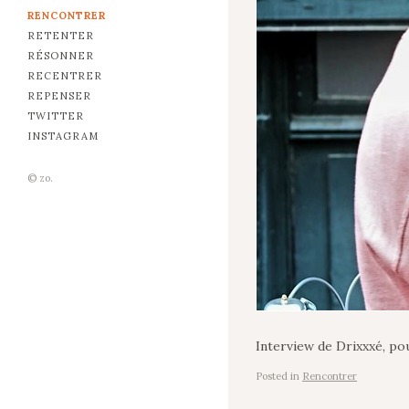
RENCONTRER
RETENTER
RÉSONNER
RECENTRER
REPENSER
TWITTER
INSTAGRAM
© zo.
Interview de Drixxxé, p
Posted in
Rencontrer